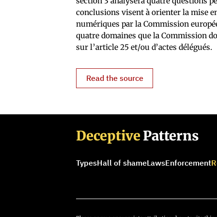
section 3 analysera quatre questions pe
conclusions visent à orienter la mise en
numériques par la Commission europé
quatre domaines que la Commission doit 
sur l’article 25 et/ou d’actes délégués.
Read the source
Deceptive
Patterns
Types
Hall of shame
Laws
Enforcement
R