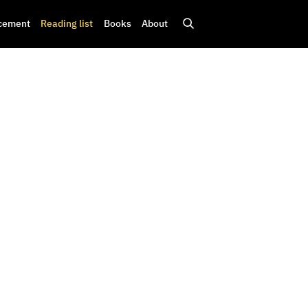
cement
Reading list
Books
About