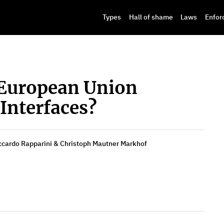
Types
Hall of shame
Laws
Enfor
 European Union
Interfaces?
ccardo Rapparini & Christoph Mautner Markhof